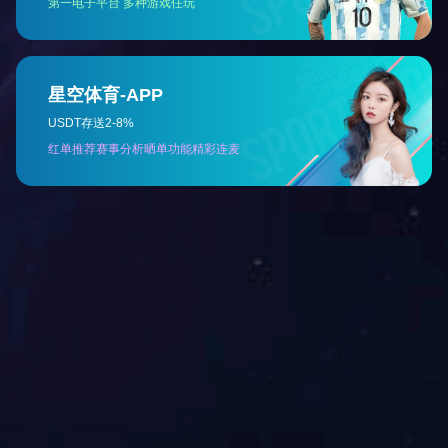
下游工艺开发团队项目经验丰富，在符合申报要求的标准下高效
的完成纯化工艺开发。 工艺开发过程中遵循ICH指导原则QbD理
念，运用DoE及风险分析工具，从而实现高效、可放大的生产工
艺，进而保证产品质量的一致性。
单抗及双抗平台化开发流程，加速IND申报
丰富的重组蛋白工艺开发经验
完善的填料测试数据库，简化填料筛选
完备的工艺开发设备
良好的关键物料供应保障